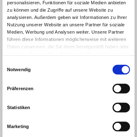
personalisieren, Funktionen für soziale Medien anbieten
PDF-Dokument [61.3 KB]
zu können und die Zugriffe auf unsere Website zu
analysieren.
Außerdem geben wir Informationen zu Ihrer
Bericht 2 Punktspieltag 2012.pdf
Nutzung unserer Website an unsere Partner für soziale
PDF-Dokument [65.4 KB]
Medien, Werbung und Analysen weiter.
Unsere Partner
führen diese Informationen möglicherweise mit weiteren
1. Punktspieltag 2012.pdf
Daten zusammen, die Sie ihnen bereitgestellt haben oder
PDF-Dokument [75.9 KB]
die sie im Rahmen Ihrer Nutzung der Dienste gesammelt
haben.
Einwilligungsauswahl
Schnuppertraining.pdf
Notwendig
PDF-Dokument [68.4 KB]
Internet Bericht JHV 2012.pdf
Präferenzen
PDF-Dokument [59.2 KB]
Statistiken
Marketing
Gastspieler